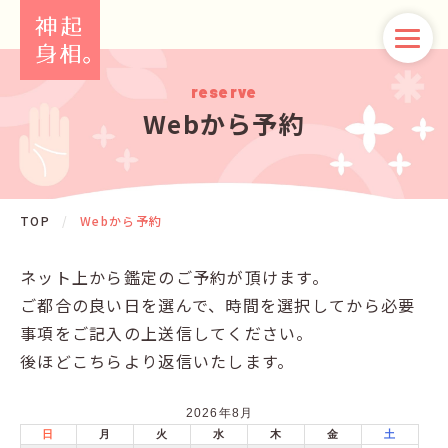
reserve
Webから予約
TOP
/
Webから予約
ネット上から鑑定のご予約が頂けます。
ご都合の良い日を選んで、時間を選択してから必要
事項をご記入の上送信してください。
後ほどこちらより返信いたします。
2026年8月
日
月
火
水
木
金
土