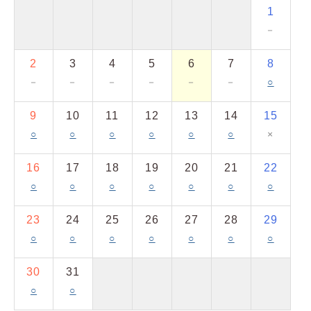
1
－
2
3
4
5
6
7
8
－
－
－
－
－
－
○
9
10
11
12
13
14
15
○
○
○
○
○
○
×
16
17
18
19
20
21
22
○
○
○
○
○
○
○
23
24
25
26
27
28
29
○
○
○
○
○
○
○
30
31
○
○