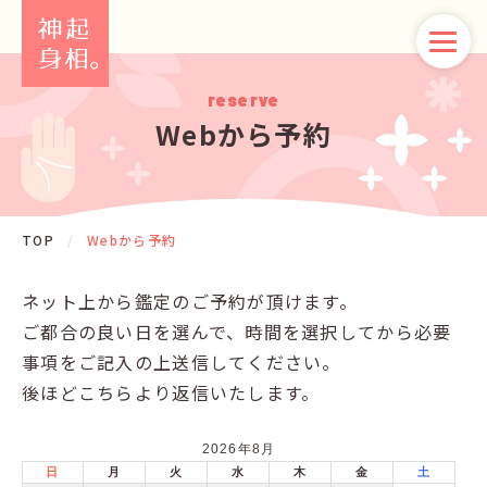
reserve
Webから予約
TOP
/
Webから予約
ネット上から鑑定のご予約が頂けます。
ご都合の良い日を選んで、時間を選択してから必要
事項をご記入の上送信してください。
後ほどこちらより返信いたします。
2026年8月
日
月
火
水
木
金
土