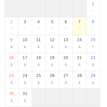
1
－
2
3
4
5
6
7
8
－
－
－
－
－
－
－
9
10
11
12
13
14
15
○
○
○
○
○
○
×
16
17
18
19
20
21
22
○
○
○
○
○
○
○
23
24
25
26
27
28
29
○
○
○
○
○
○
○
30
31
○
○