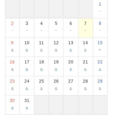
1
－
2
3
4
5
6
7
8
－
－
－
－
－
－
－
9
10
11
12
13
14
15
○
○
○
○
○
○
×
16
17
18
19
20
21
22
○
○
○
○
○
○
○
23
24
25
26
27
28
29
○
○
○
○
○
○
○
30
31
○
○