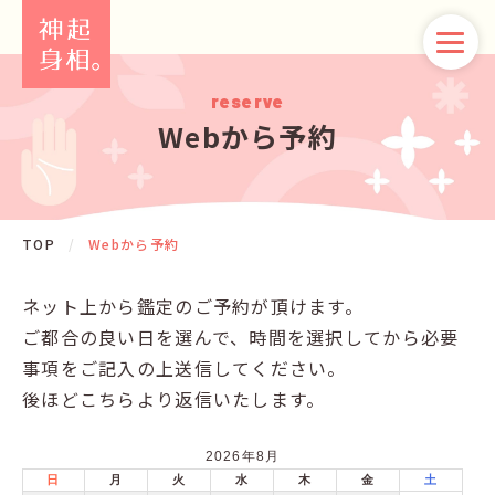
reserve
Webから予約
TOP
/
Webから予約
ネット上から鑑定のご予約が頂けます。
ご都合の良い日を選んで、時間を選択してから必要
事項をご記入の上送信してください。
後ほどこちらより返信いたします。
2026年8月
日
月
火
水
木
金
土